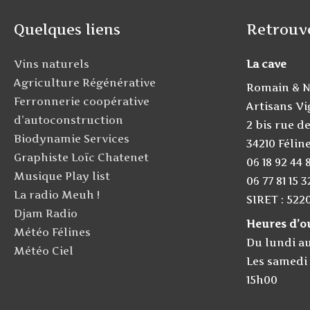
Quelques liens
Retrouv
Vins naturels
La cave
Agriculture Régénérative
Romain & N
Ferronnerie coopérative
Artisans V
d’autoconstruction
2 bis rue de
Biodynamie Services
34210 Félin
Graphiste Loïc Chatenet
06 18 92 44 
Musique Play list
06 77 81 15 3
La radio Meuh !
SIRET : 522
Djam Radio
Heures d’o
Météo Félines
Du lundi a
Météo Ciel
Les samedi 
15h00