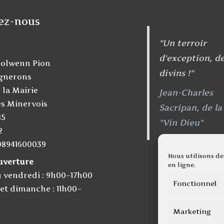
ez-nous
"Un terroir
d'exception, de
olwenn Pion
divins !"
ignerons
 la Mairie
Jean-Charles
es Minervois
Sacripan, de la
85
"Vin Dieu"
2
08941600039
Nous utilisons de
uverture
en ligne.
u vendredi : 9h00–17h00
Fonctionnel
et dimanche : 11h00–
Marketing