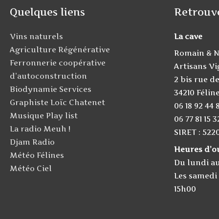
Quelques liens
Retrouv
Vins naturels
La cave
Agriculture Régénérative
Romain & N
Ferronnerie coopérative
Artisans V
d’autoconstruction
2 bis rue de
Biodynamie Services
34210 Félin
Graphiste Loïc Chatenet
06 18 92 44 
Musique Play list
06 77 81 15 3
La radio Meuh !
SIRET : 522
Djam Radio
Heures d’o
Météo Félines
Du lundi a
Météo Ciel
Les samedi 
15h00