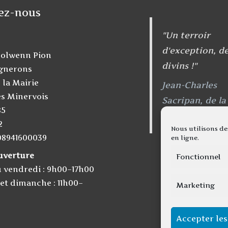
ez-nous
"Un terroir
d'exception, de
olwenn Pion
divins !"
ignerons
 la Mairie
Jean-Charles
es Minervois
Sacripan, de la
85
"Vin Dieu"
2
Nous utilisons de
08941600039
en ligne.
uverture
Fonctionnel
u vendredi : 9h00–17h00
et dimanche : 11h00–
Marketing
Accepter les